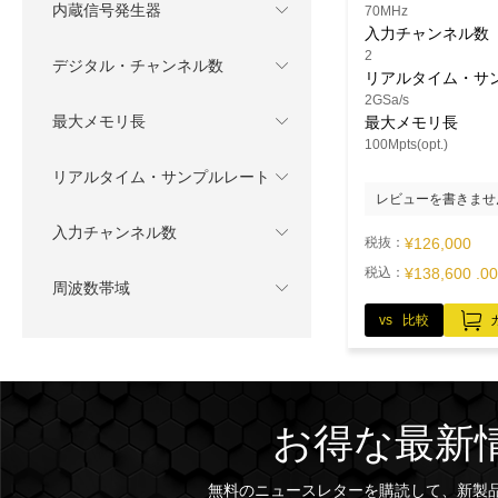
内蔵信号発生器
70MHz
入力チャンネル数
2
デジタル・チャンネル数
リアルタイム・サ
2GSa/s
最大メモリ長
最大メモリ長
100Mpts(opt.)
リアルタイム・サンプルレート
レビューを書きませ
入力チャンネル数
税抜：
¥126,000
税込：
¥138,600 .00
周波数帯域
vs 比較
お得な最新
無料のニュースレターを購読して、新製