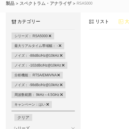
製品
スペクトラム・アナライザ
RSA5000
カテゴリー
リスト
シリーズ： RSA5000
最大リアルタイム帯域幅： -
ノイズ： -88dBc/Hz@10kHz
ノイズ： -102dBc/Hz@10kHz
分析機能： RTSA/EMI/VNA
ノイズ： -98dBc/Hz@10kHz
周波数範囲： 9kHz～4.5GHz
キャンペーン：はい
クリア
シリーズ