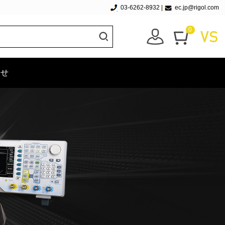
03-6262-8932
|
ec.jp@rigol.com
0
わせ