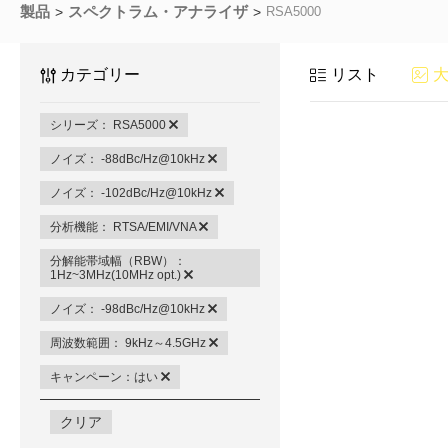
製品
スペクトラム・アナライザ
RSA5000
カテゴリー
リスト
シリーズ： RSA5000
ノイズ： -88dBc/Hz@10kHz
ノイズ： -102dBc/Hz@10kHz
分析機能： RTSA/EMI/VNA
分解能帯域幅（RBW）：
1Hz~3MHz(10MHz opt.)
ノイズ： -98dBc/Hz@10kHz
周波数範囲： 9kHz～4.5GHz
キャンペーン：はい
クリア