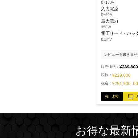
0~150V
入力電流
0~60A
最大電力
350W
電圧リード・バッ
0.1mV
レビューを書きませ
販売価格：
¥239,800
税抜：
¥229,000
税込：
¥251,900 .00
vs 比較
お得な最新