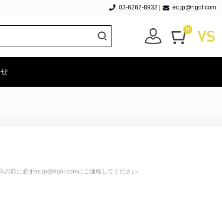
03-6262-8932
|
ec.jp@rigol.com
0
わせ
必ずec.jp@rigol.comにご連絡してください。