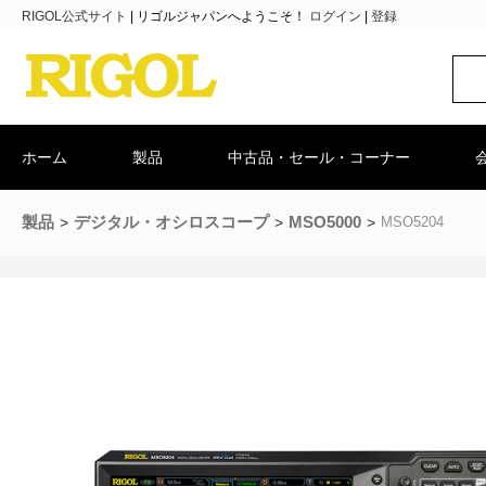
RIGOL公式サイト
|
リゴルジャパンへようこそ！
ログイン
|
登録
ホーム
製品
中古品・セール・コーナー
製品
デジタル・オシロスコープ
MSO5000
MSO5204