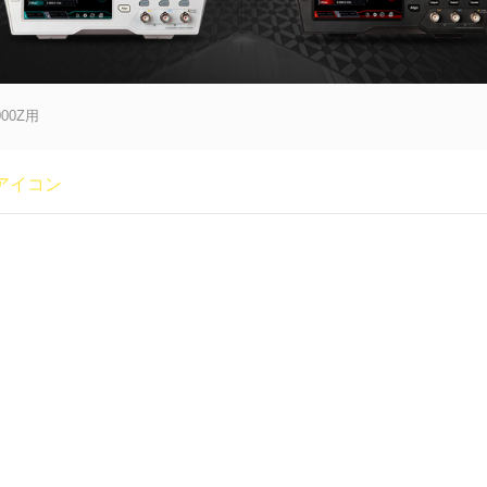
000Z用
アイコン