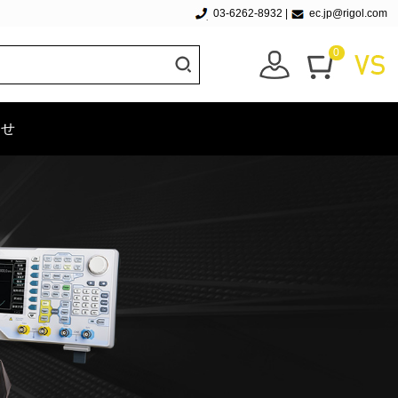
03-6262-8932
|
ec.jp@rigol.com
0
わせ